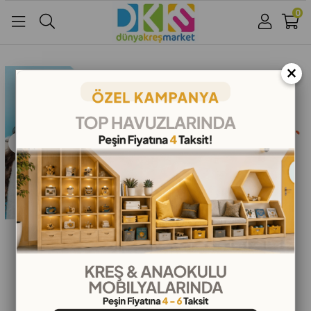
0
Üye Girişi
Üye Ol
Facebook İle Bağlan
×
Google İle Bağlan