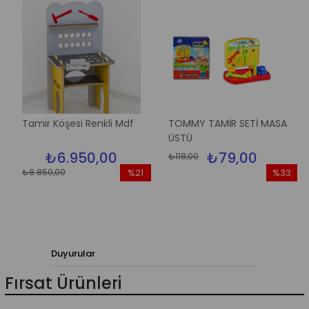
Tamir Köşesi Renkli Mdf
TOMMY TAMİR SETİ MASA
ÜSTÜ
₺6.950,00
₺79,00
₺118,00
₺8.850,00
%21
%33
İndirim
İndirim
%21İndirim
%33İndir
Duyurular
Fırsat Ürünleri