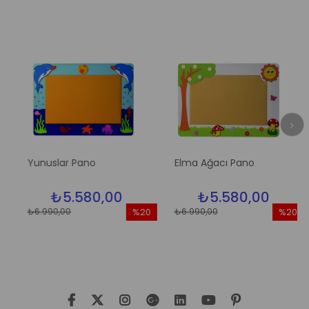
Yunuslar Pano
Elma Ağacı Pano
₺5.580,00
₺5.580,00
₺6.990,00
₺6.990,00
%20
%20
im
İndirim
İndirim
dirim
%20İndirim
%20İndir