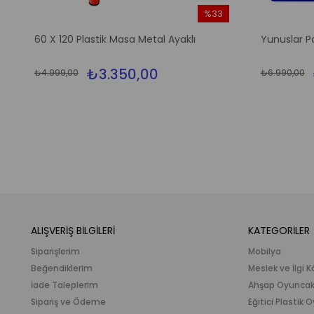
%33
m
İndirim
60 X 120 Plastik Masa Metal Ayaklı
Yunuslar P
irim
%33İndirim
₺3.350,00
₺4.999,00
₺6.990,00
ALIŞVERİŞ BİLGİLERİ
KATEGORİLER
Siparişlerim
Mobilya
Beğendiklerim
Meslek ve İlgi K
İade Taleplerim
Ahşap Oyunca
Sipariş ve Ödeme
Eğitici Plastik