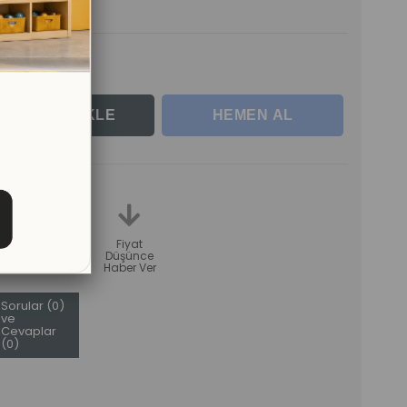
erle
teme
Karşılaştır
Fiyat
Düşünce
Haber Ver
Sorular (0)
ve
Cevaplar
(0)