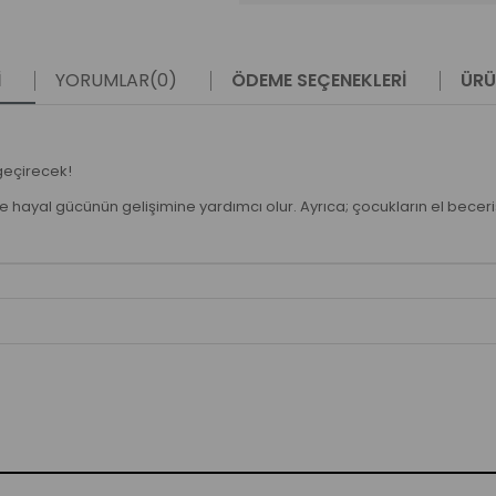
I
YORUMLAR
(0)
ÖDEME SEÇENEKLERI
ÜRÜ
 geçirecek!
ayal gücünün gelişimine yardımcı olur. Ayrıca; çocukların el becerisin