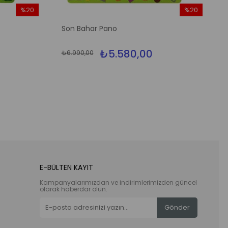
%20
%20
İndirim
İndirim
Son Bahar Pano
%20İndirim
%20İndirim
₺5.580,00
₺6.990,00
E-BÜLTEN KAYIT
Kampanyalarımızdan ve indirimlerimizden güncel
olarak haberdar olun.
Gönder