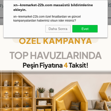
lığı.
Stoktan Gönderim.
% 100
İADE
GARANTİSİ.
xn--kremarket-22b.com masaüstü bildirimlerine
ekleyin.
xn--kremarket-22b.com özel fırsatlardan ve güncel
kampanyalardan haberiniz olsun ister misiniz?
Daha Sonra
Evet
sı
Kaydırak Salıncak Tahterevalli
Çok 
ÇANTALI DİŞ DOKTORU S
(DKM416081)
22
%
İNDIRIM
₺549,00
(KDV Dahil)
(KDV Dahil)