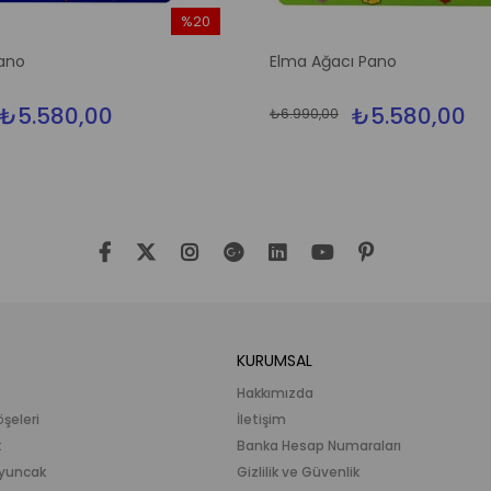
%20
İndirim
ano
Elma Ağacı Pano
%20İndirim
₺5.580,00
₺5.580,00
₺6.990,00
KURUMSAL
Hakkımızda
öşeleri
İletişim
k
Banka Hesap Numaraları
 Oyuncak
Gizlilik ve Güvenlik