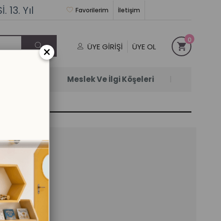
 13. Yıl
Favorilerim
İletişim
0
ÜYE GIRIŞI
ÜYE OL
×
Satanlar
Meslek Ve İlgi Köşeleri
ETİ