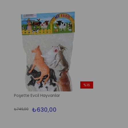
%16
İndirim
Poşette Evcil Hayvanlar
%16İndirim
₺630,00
₺749,00