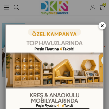
0
Üye Girişi
Üye Ol
Facebook İle Bağlan
×
Google İle Bağlan