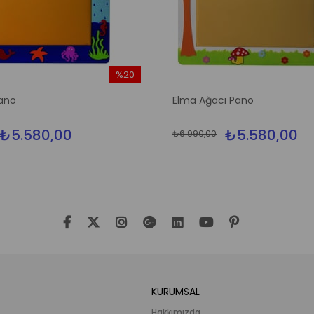
%20
İndirim
ano
Elma Ağacı Pano
%20İndirim
₺5.580,00
₺5.580,00
₺6.990,00
KURUMSAL
Hakkımızda