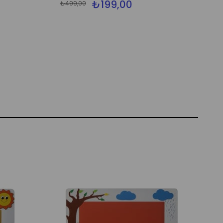
₺199,00
₺499,00