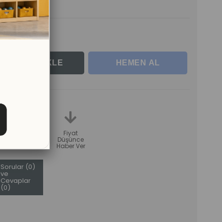
rle
teme
Karşılaştır
Fiyat
Düşünce
Haber Ver
Sorular (0)
ve
Cevaplar
(0)