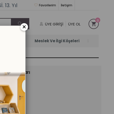
 13. Yıl
Favorilerim
İletişim
0
ÜYE GIRIŞI
ÜYE OL
×
Satanlar
Meslek Ve İlgi Köşeleri
irme Kartları