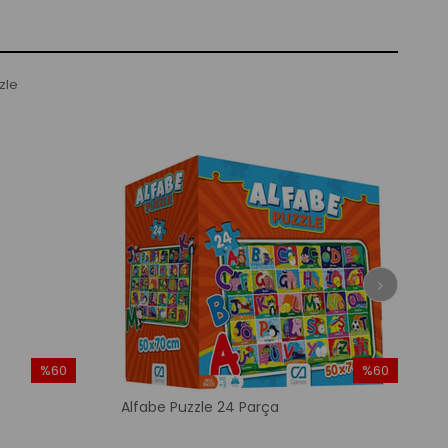
%60
%60
İndirim
İndirim
Alfabe Puzzle 24 Parça
%60İndirim
%60İndirim