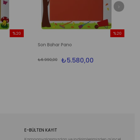
%20
%20
İndirim
İndirim
Son Bahar Pano
%20İndirim
%20İndirim
₺5.580,00
₺6.990,00
E-BÜLTEN KAYIT
Kampanyalarımızdan ve indirimlerimizden güncel