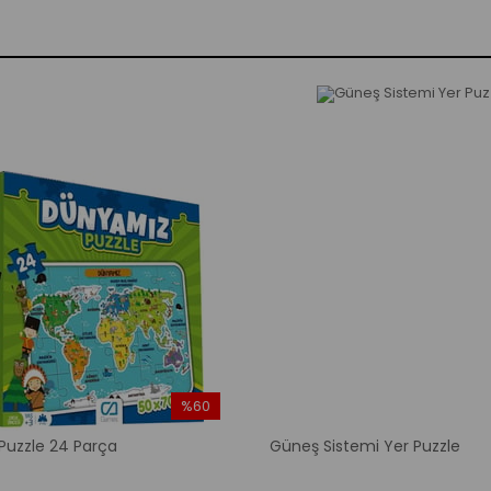
%60
İndirim
uzzle 24 Parça
Güneş Sistemi Yer Puzzle
%60İndirim