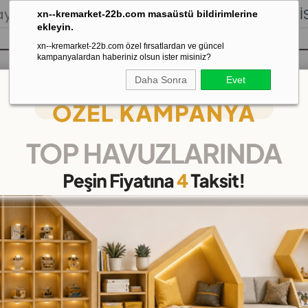
lığı.
Stoktan Gönderim.
% 100
İADE
GARANTİSİ.
xn--kremarket-22b.com masaüstü bildirimlerine
ekleyin.
xn--kremarket-22b.com özel fırsatlardan ve güncel
kampanyalardan haberiniz olsun ister misiniz?
Daha Sonra
Evet
sı
Kaydırak Salıncak Tahterevalli
Çok 
leştirme Kartları
Memory Hayvanlar Eşleşt
(KMCA5041)
63
%
İNDIRIM
₺399,00
(KDV Dahil)
(KDV Dahil)