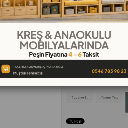
₺149,00
₺16,56
`den başlayan taksitle
Telefonla
Favorilere
İstek Lis
Sipariş
Ekle
Ekle
Tavsiye Et
Yorum Yaz