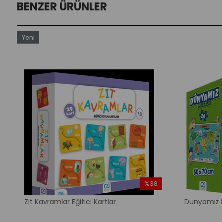
BENZER ÜRÜNLER
Yeni
Ürün
%38
m
İndirim
Zıt Kavramlar Eğitici Kartlar
Dünyamız P
dirim
%38İndirim