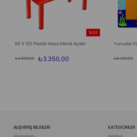
%33
m
İndirim
60 X 120 Plastik Masa Metal Ayaklı
Yunuslar P
irim
%33İndirim
₺3.350,00
₺4.999,00
₺6.990,00
ALIŞVERİŞ BİLGİLERİ
KATEGORİLER
Siparişlerim
Mobilya