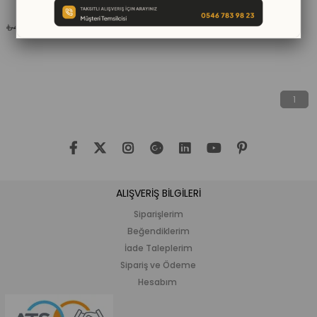
%33
₺3.090,00
₺299,00
₺4.599,00
₺399,00
İndirim
%33İndirim
1
ALIŞVERİŞ BİLGİLERİ
Siparişlerim
Beğendiklerim
İade Taleplerim
Sipariş ve Ödeme
Hesabım