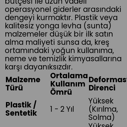
bütçesi ile uzun vadeli
operasyonel giderler arasındaki
dengeyi kurmaktır. Plastik veya
kalitesiz yonga levha (sunta)
malzemeler düşük bir ilk satın
alma maliyeti sunsa da, kreş
ortamındaki yoğun kullanıma,
neme ve temizlik kimyasallarına
karşı dayanıksızdır.
Ortalama
Malzeme
Deformas
Kullanım
Türü
Direnci
Ömrü
Yüksek
Plastik /
1 - 2 Yıl
(Kırılma,
Sentetik
Solma)
Yüksek