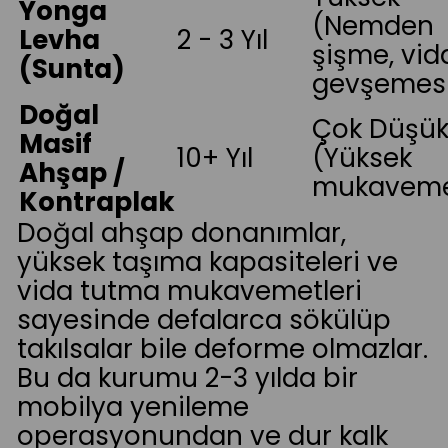
Yonga
(Nemden
Levha
2 - 3 Yıl
şişme, vid
(Sunta)
gevşemes
Doğal
Çok Düşü
Masif
10+ Yıl
(Yüksek
Ahşap /
mukaveme
Kontraplak
Doğal ahşap donanımlar,
yüksek taşıma kapasiteleri ve
vida tutma mukavemetleri
sayesinde defalarca sökülüp
takılsalar bile deforme olmazlar.
Bu da kurumu 2-3 yılda bir
mobilya yenileme
operasyonundan ve dur kalk