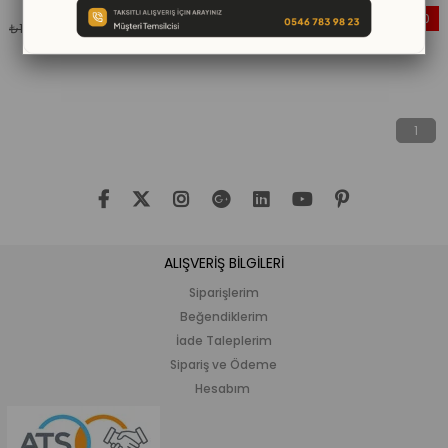
%31
%50
₺899,00
₺999,00
₺1.299,00
₺1.999,00
İndirim
İndirim
%31İndirim
%50İndi
1
ALIŞVERİŞ BİLGİLERİ
Siparişlerim
Beğendiklerim
İade Taleplerim
Sipariş ve Ödeme
Hesabım