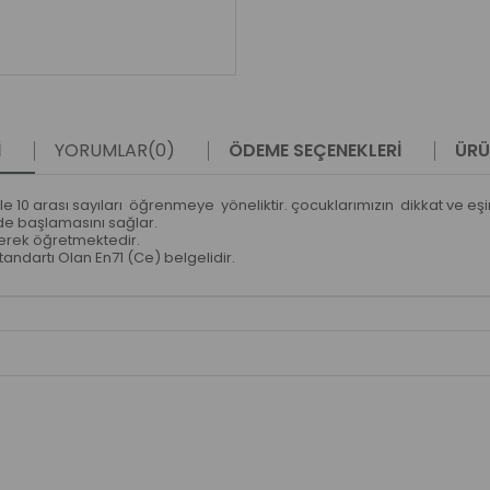
I
YORUMLAR
(0)
ÖDEME SEÇENEKLERI
ÜRÜ
 10 arası sayıları öğrenmeye yöneliktir. çocuklarımızın dikkat ve eşin
de başlamasını sağlar.
erek öğretmektedir.
andartı Olan En71 (Ce) belgelidir.