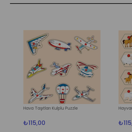
Hava Taşıtları Kulplu Puzzle
Hayvanlar V
₺115,00
₺115,00