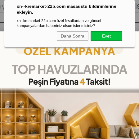
lığı.
Stoktan Gönderim.
% 100
İADE
GARANTİSİ.
xn--kremarket-22b.com masaüstü bildirimlerine
ekleyin.
xn--kremarket-22b.com özel fırsatlardan ve güncel
kampanyalardan haberiniz olsun ister misiniz?
Daha Sonra
Evet
sı
Kaydırak Salıncak Tahterevalli
Çok 
Benzer Kümeleri eşleştirme 6dan 10a
Benzer Kümeleri eşleşti
(KMY4025)
(KDV Dahil)
₺265,00