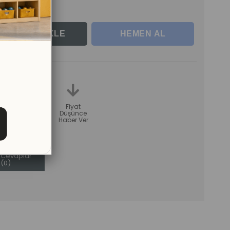
erle
teme
Karşılaştır
Fiyat
Düşünce
Haber Ver
Sorular (0)
ve
Cevaplar
(0)