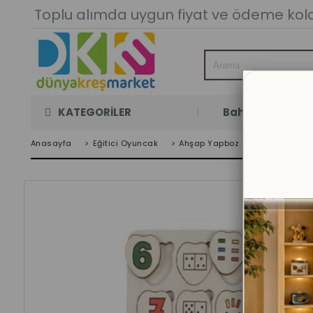
Toplu alımda uygun fiyat ve ödeme kolay
KATEGORİLER
Bahçe Oyun Oda
Anasayfa
>
Eğitici Oyuncak
>
Ahşap Yapboz Oyuncakları
>