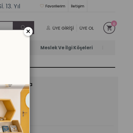
 13. Yıl
Favorilerim
İletişim
0
ÜYE GIRIŞI
ÜYE OL
×
Satanlar
Meslek Ve İlgi Köşeleri
rme 6dan 10a