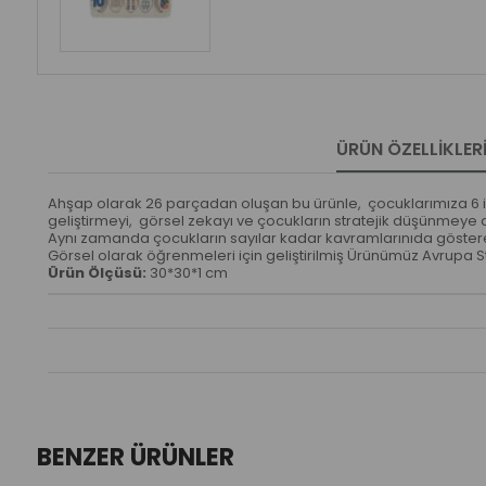
ÜRÜN ÖZELLIKLER
Ahşap olarak 26 parçadan oluşan bu ürünle, çocuklarımıza 6 ile
geliştirmeyi, görsel zekayı ve çocukların stratejik düşünmeye 
Aynı zamanda çocukların sayılar kadar kavramlarınıda göster
Görsel olarak öğrenmeleri için geliştirilmiş Ürünümüz Avrupa St
Ürün Ölçüsü:
30*30*1 cm
BENZER ÜRÜNLER