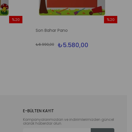
%20
%20
İndirim
İndirim
Son Bahar Pano
%20İndirim
%20İndirim
₺5.580,00
₺6.990,00
E-BÜLTEN KAYIT
Kampanyalarımızdan ve indirimlerimizden güncel
olarak haberdar olun.