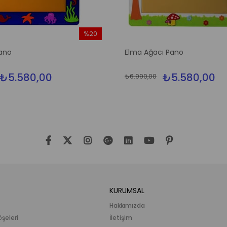
%20
İndirim
ano
Elma Ağacı Pano
%20İndirim
₺5.580,00
₺5.580,00
₺6.990,00
KURUMSAL
Hakkımızda
öşeleri
İletişim