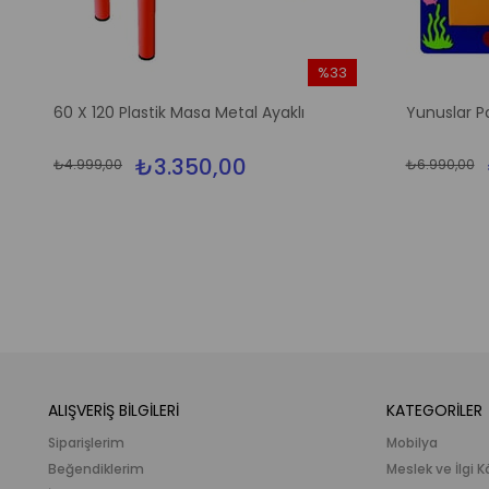
%33
m
İndirim
60 X 120 Plastik Masa Metal Ayaklı
Yunuslar P
irim
%33İndirim
₺3.350,00
₺4.999,00
₺6.990,00
ALIŞVERİŞ BİLGİLERİ
KATEGORİLER
Siparişlerim
Mobilya
Beğendiklerim
Meslek ve İlgi K