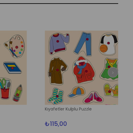
Kıyafetler Kulplu Puzzle
₺115,00