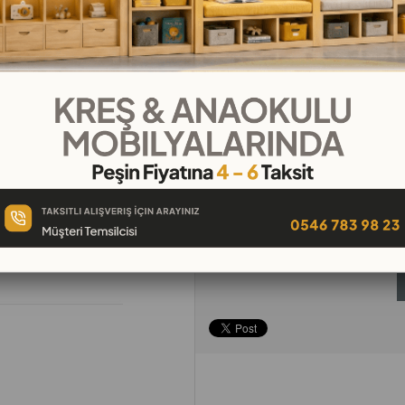
₺29,44
`den başlayan taksitl
Telefonla
Favorilere
İstek Lis
Sipariş
Ekle
Ekle
Tavsiye Et
Yorum Yaz