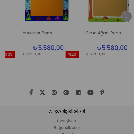
Yunuslar Pano
Elma Ağacı Pano
₺5.580,00
₺5.580,00
₺6.990,00
₺6.990,00
33
%20
%20
dirim
İndirim
İndiri
3İndirim
%20İndirim
%20İn
ALIŞVERİŞ BİLGİLERİ
Siparişlerim
Beğendiklerim