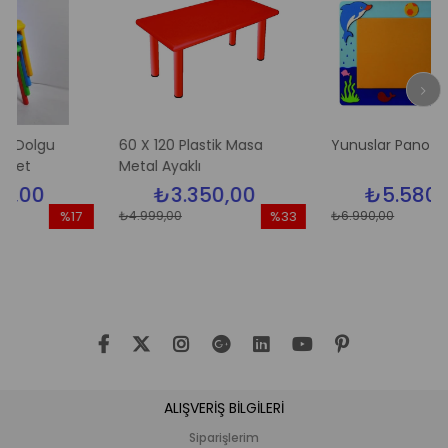
gu
60 X 120 Plastik Masa
Yunuslar Pano
Metal Ayaklı
0
₺3.350,00
₺5.580,00
₺4.999,00
₺6.990,00
%17
%33
İndirim
İndirim
İn
%17İndirim
%33İndirim
%2
ALIŞVERİŞ BİLGİLERİ
Siparişlerim