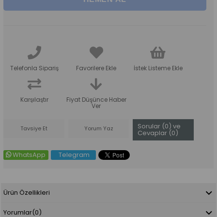
Telefonla Sipariş
Favorilere Ekle
İstek Listeme Ekle
Karşılaştır
Fiyat Düşünce Haber
Ver
Sorular (0) ve
Tavsiye Et
Yorum Yaz
Cevaplar (0)
WhatsApp
Telegram
Ürün Özellikleri
Yorumlar
(0)