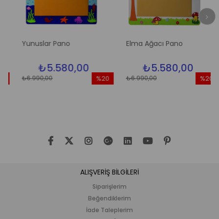
Yunuslar Pano
Elma Ağacı Pano
₺5.580,00
₺5.580,00
₺6.990,00
₺6.990,00
3
%20
%20
im
İndirim
İndirim
ndirim
%20İndirim
%20İndir
ALIŞVERİŞ BİLGİLERİ
Siparişlerim
Beğendiklerim
İade Taleplerim