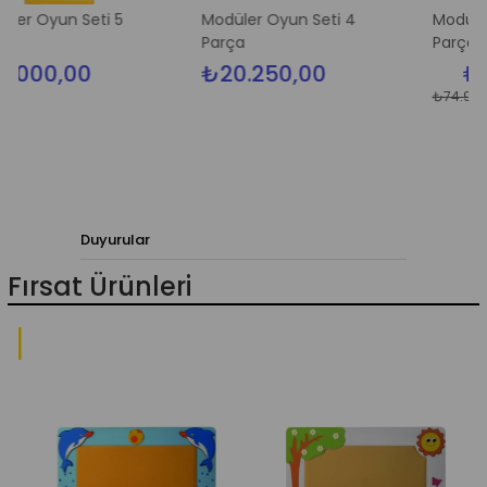
un Seti 5
Modüler Oyun Seti 4
Modüler Oyun S
Parça
Parça
,00
₺20.250,00
₺70.50
₺74.999,00
Duyurular
Fırsat Ürünleri
o