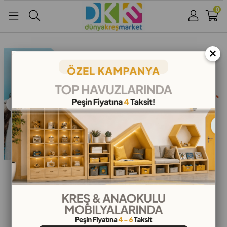
0
Üye Girişi
Üye Ol
Facebook İle Bağlan
×
Google İle Bağlan