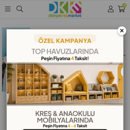
0
Üye Girişi
Üye Ol
Facebook İle Bağlan
×
Google İle Bağlan