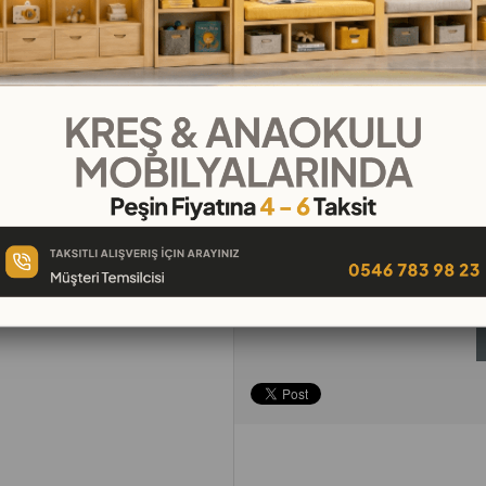
₺22,92
`den başlayan taksitle
Telefonla
Favorilere
İstek Lis
Sipariş
Ekle
Ekle
Tavsiye Et
Yorum Yaz