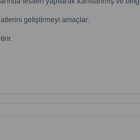
ında testleri yapılarak kanıtlanmış ve belgel
katlerini geliştirmeyi amaçlar.
rir.