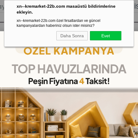
lığı.
Stoktan Gönderim.
% 100
İADE
GARANTİSİ.
xn--kremarket-22b.com masaüstü bildirimlerine
ekleyin.
xn--kremarket-22b.com özel fırsatlardan ve güncel
kampanyalardan haberiniz olsun ister misiniz?
Daha Sonra
Evet
sı
Kaydırak Salıncak Tahterevalli
Çok 
Alfabetik Hayvanlı Puzzle
Alfabetik Hayvanlı Puzzl
(KMAB1770)
(KDV Dahil)
₺275,00