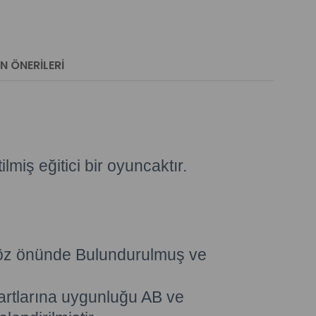
N ÖNERILERI
miş eğitici bir oyuncaktır.
ı göz önünde Bulundurulmuş ve
artlarına uygunluğu AB ve