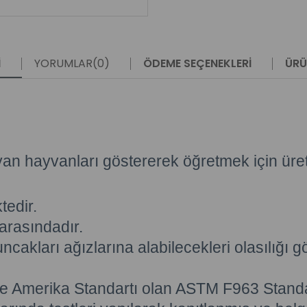
I
YORUMLAR
(0)
ÖDEME SEÇENEKLERI
ÜRÜ
yan hayvanları göstererek öğretmek için üretil
tedir.
arasındadır.
ncakları ağızlarına alabilecekleri olasılığ
ve Amerika Standartı olan ASTM F963 Stand