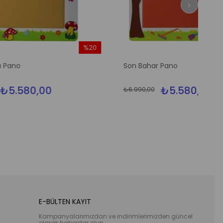
%20
%20
İndirim
İndirim
Son Bahar Pano
%20İndirim
%20İndirim
₺5.580,00
₺6.990,00
E-BÜLTEN KAYIT
Kampanyalarımızdan ve indirimlerimizden güncel
olarak haberdar olun.