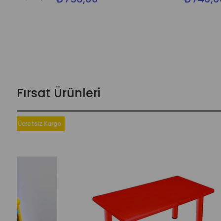
Fırsat Ürünleri
o