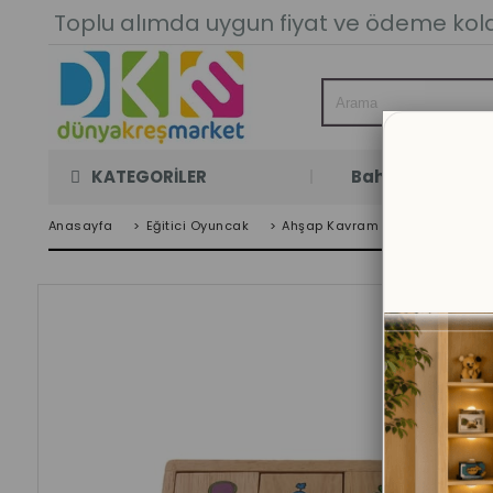
Toplu alımda uygun fiyat ve ödeme kolay
KATEGORİLER
Bahçe Oyun Oda
Anasayfa
>
Eğitici Oyuncak
>
Ahşap Kavram Oyuncakları
>