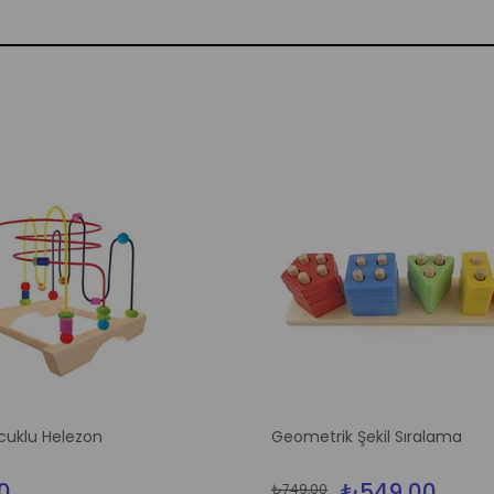
cuklu Helezon
Geometrik Şekil Sıralama
0
₺549,00
₺749,00