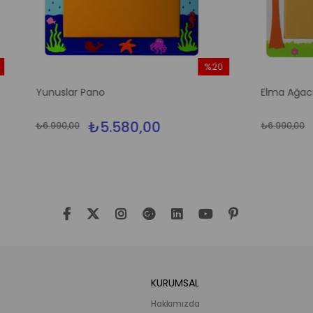
%20
İndirim
 Pano
Elma Ağacı Pano
%20İndirim
₺5.580,00
₺5.580,00
₺6.990,00
KURUMSAL
Hakkımızda