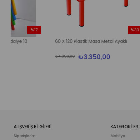
7
%33
im
İndirim
60 X 120 Plastik Masa Metal Ayaklı
Yunuslar
ndirim
%33İndirim
₺3.350,00
₺4.999,00
₺6.990,00
ALIŞVERİŞ BİLGİLERİ
KATEGORİLER
Siparişlerim
Mobilya