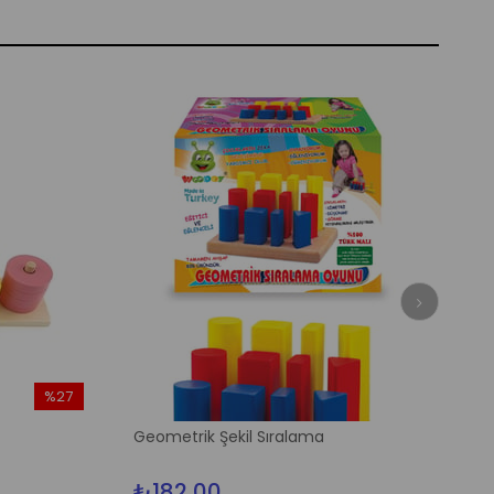
%27
İndirim
Geometrik Şekil Sıralama
%27İndirim
₺182,00