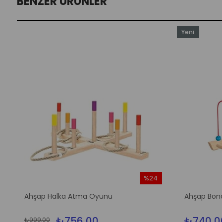
BENZER ÜRÜNLER
Yeni
Ürün
%24
İndirim
Ahşap Halka Atma Oyunu
Ahşap Bon
%24İndirim
₺756,00
₺740,0
₺999,00