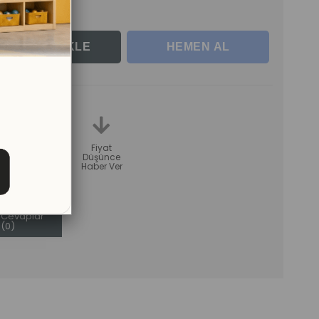
rle
teme
Karşılaştır
Fiyat
Düşünce
Haber Ver
Sorular (0)
ve
Cevaplar
(0)