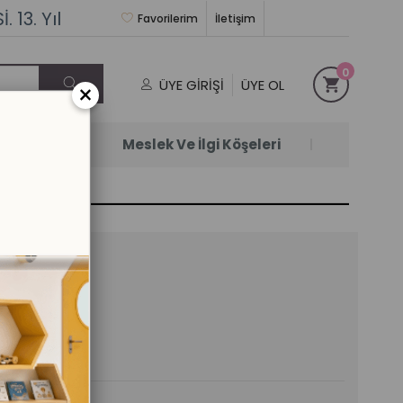
 13. Yıl
Favorilerim
İletişim
0
ÜYE GIRIŞI
ÜYE OL
×
Satanlar
Meslek Ve İlgi Köşeleri
e