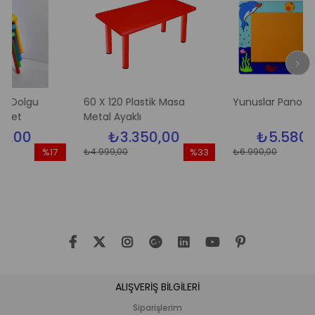
gu
60 X 120 Plastik Masa
Yunuslar Pano
Metal Ayaklı
₺3.350,00
₺5.580,00
₺4.999,00
₺6.990,00
%17
%33
%
İndirim
İndirim
İnd
%17İndirim
%33İndirim
%2
ALIŞVERİŞ BİLGİLERİ
Siparişlerim