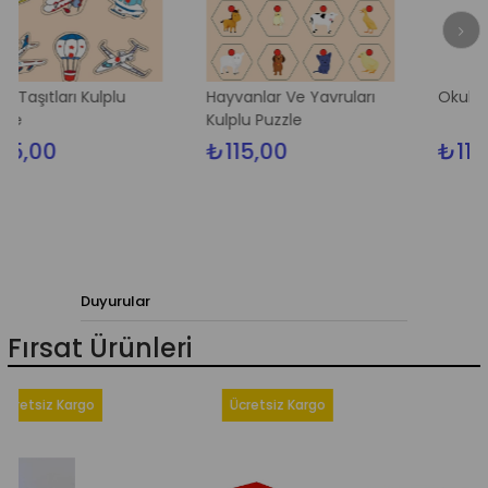
 Kulplu
Hayvanlar Ve Yavruları
Okulumuz Kulplu
Kulplu Puzzle
₺115,00
₺115,00
Duyurular
Fırsat Ürünleri
z Kargo
Ücretsiz Kargo