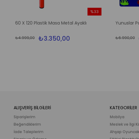
%33
m
İndirim
60 X 120 Plastik Masa Metal Ayaklı
Yunuslar P
irim
%33İndirim
₺3.350,00
₺4.999,00
₺6.990,00
ALIŞVERİŞ BİLGİLERİ
KATEGORİLER
Siparişlerim
Mobilya
Beğendiklerim
Meslek ve İlgi K
İade Taleplerim
Ahşap Oyunca