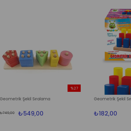
%27
İndirim
Şekil Sıralama
Geometrik Şekil Sıralama
%27İndirim
₺549,00
₺182,00