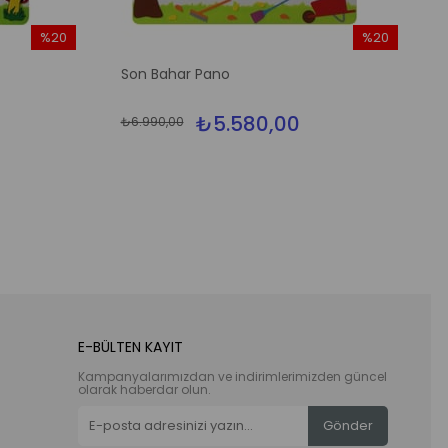
%20
%20
İndirim
İndirim
Son Bahar Pano
%20İndirim
%20İndirim
₺5.580,00
₺6.990,00
E-BÜLTEN KAYIT
Kampanyalarımızdan ve indirimlerimizden güncel
olarak haberdar olun.
Gönder