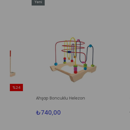
Yeni
Ürün
im
Ahşap Boncuklu Helezon
Geometrik 
dirim
₺740,00
₺749,00