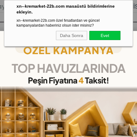
lığı.
Stoktan Gönderim.
% 100
İADE
GARANTİSİ.
xn--kremarket-22b.com masaüstü bildirimlerine
ekleyin.
xn--kremarket-22b.com özel fırsatlardan ve güncel
kampanyalardan haberiniz olsun ister misiniz?
Daha Sonra
Evet
sı
Kaydırak Salıncak Tahterevalli
Çok 
Ahşap Sayılı Geometrik Sıralama Logaritma Seti
Ahşap Sayılı Geometrik 
(KMHA31)
(KDV Dahil)
₺849,00