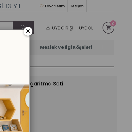
 13. Yıl
Favorilerim
İletişim
0
ÜYE GIRIŞI
ÜYE OL
×
Satanlar
Meslek Ve İlgi Köşeleri
Sıralama Logaritma Seti