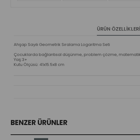
ÜRÜN ÖZELLIKLER
Ahşap Sayılı Geometrik Sıralama Logaritma Seti
Çocuklarda bağlantısal düşünme, problem çözme, matematikse
Yaş:3+
Kutu Ölçüsü: 41x15.5x8 cm
BENZER ÜRÜNLER