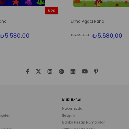
%20
İndirim
ano
Elma Ağacı Pano
%20İndirim
₺5.580,00
₺5.580,00
₺6.990,00
KURUMSAL
Hakkımızda
öşeleri
İletişim
k
Banka Hesap Numaraları