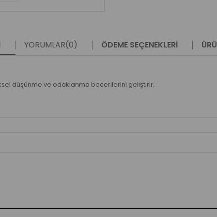
I
YORUMLAR
(0)
ÖDEME SEÇENEKLERI
ÜRÜ
l düşünme ve odaklanma becerilerini geliştirir.