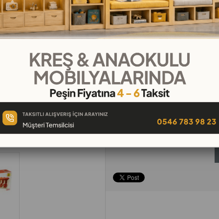
₺94,33
`den başlayan taksitl
Telefonla
Favorilere
İstek Lis
Sipariş
Ekle
Ekle
Tavsiye Et
Yorum Yaz