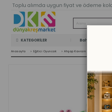
Toplu alımda uygun fiyat ve ödeme kolay
KATEGORİLER
Bahçe Oyun Oda
Anasayfa
>
Eğitici Oyuncak
>
Ahşap Kavram Oyuncakları
>