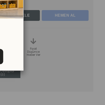
erle
teme
Karşılaştır
Fiyat
Düşünce
Haber Ver
Sorular (0)
ve
Cevaplar
(0)