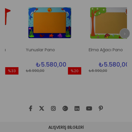
Yunuslar Pano
Elma Ağacı Pano
₺5.580,00
₺5.580,00
₺6.990,00
₺6.990,00
%33
%20
%2
ndirim
İndirim
İndir
33İndirim
%20İndirim
%20İn
ALIŞVERİŞ BİLGİLERİ