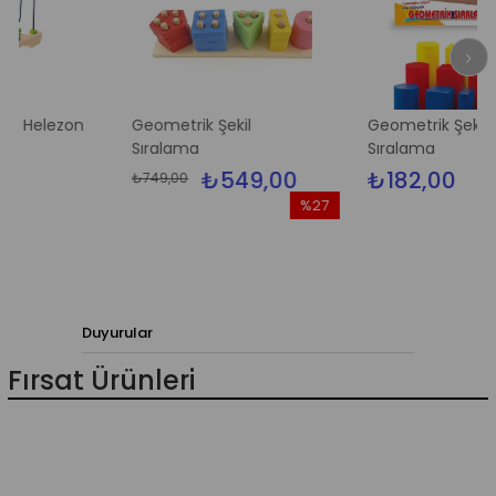
lezon
Geometrik Şekil
Geometrik Şekil
Sıralama
Sıralama
₺549,00
₺182,00
₺749,00
%27
İndirim
%27İndirim
Duyurular
Fırsat Ürünleri