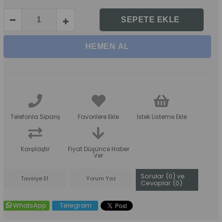
Telefonla Sipariş
Favorilere Ekle
İstek Listeme Ekle
Karşılaştır
Fiyat Düşünce Haber
Ver
Sorular (0) ve
Tavsiye Et
Yorum Yaz
Cevaplar (0)
WhatsApp
Telegram