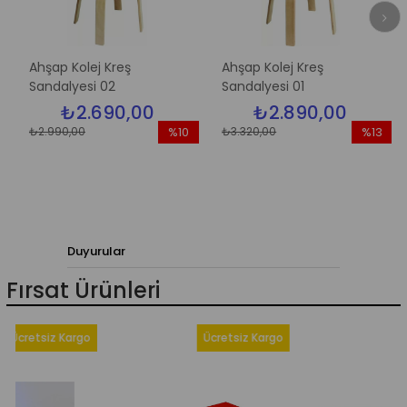
hşap Kolej Kreş
Ahşap Kolej Kreş
30 
andalyesi 02
Sandalyesi 01
₺2.690,00
₺2.890,00
₺529
2.990,00
₺3.320,00
%10
%13
İndirim
İndirim
%10İndirim
%13İndirim
Duyurular
Fırsat Ürünleri
siz Kargo
Ücretsiz Kargo