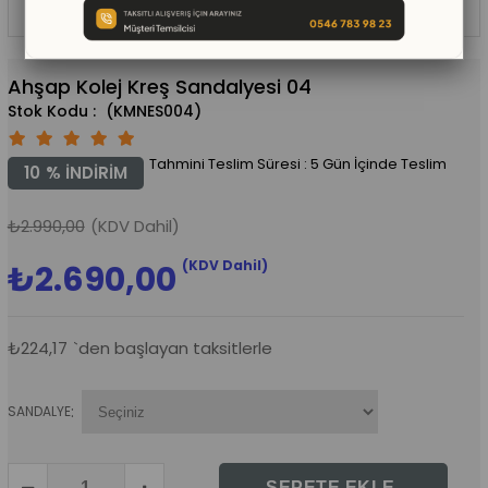
Ahşap Kolej Kreş Sandalyesi 04
(KMNES004)
Tahmini Teslim Süresi
:
5 Gün İçinde Teslim
10
%
İNDIRIM
₺2.990,00
(KDV Dahil)
(KDV Dahil)
₺2.690,00
₺224,17
`den başlayan taksitlerle
:
SANDALYE