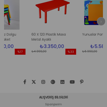
lgu
60 X 120 Plastik Masa
Yunuslar Pano
Metal Ayaklı
0
₺3.350,00
₺5.580,00
₺4.999,00
₺6.990,00
%17
%33
İndirim
İndirim
İ
%17İndirim
%33İndirim
%
ALIŞVERİŞ BİLGİLERİ
Siparişlerim