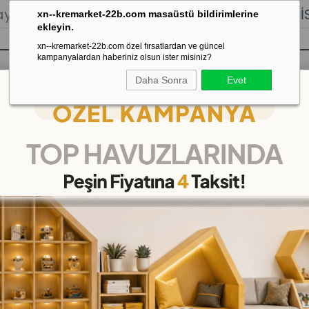
lığı.
Stoktan Gönderim.
% 100
İADE
GARANTİSİ.
xn--kremarket-22b.com masaüstü bildirimlerine
ekleyin.
xn--kremarket-22b.com özel fırsatlardan ve güncel
kampanyalardan haberiniz olsun ister misiniz?
Daha Sonra
Evet
sı
Kaydırak Salıncak Tahterevalli
Çok 
Ahşap Eşleştir Karıştır Hayvanlar
Ahşap Eşleştir Karıştır 
(DKMCS509519)
(KDV Dahil)
₺109,00