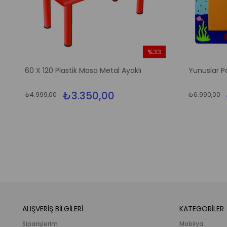
%33
m
İndirim
60 X 120 Plastik Masa Metal Ayaklı
Yunuslar P
irim
%33İndirim
₺3.350,00
₺4.999,00
₺6.990,00
ALIŞVERİŞ BİLGİLERİ
KATEGORİLER
Siparişlerim
Mobilya