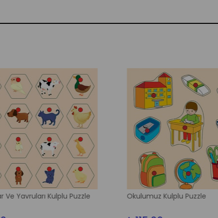
e Yavruları Kulplu Puzzle
Okulumuz Kulplu Puzzle