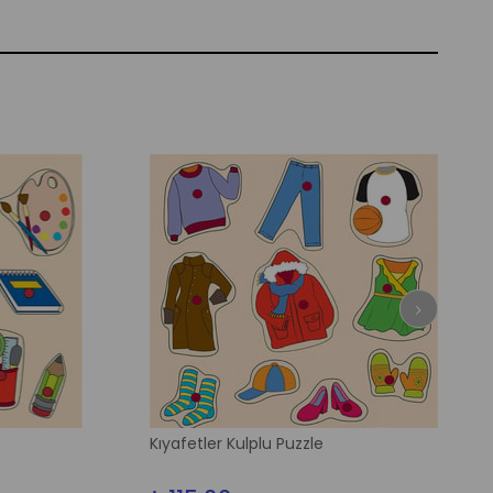
Kıyafetler Kulplu Puzzle