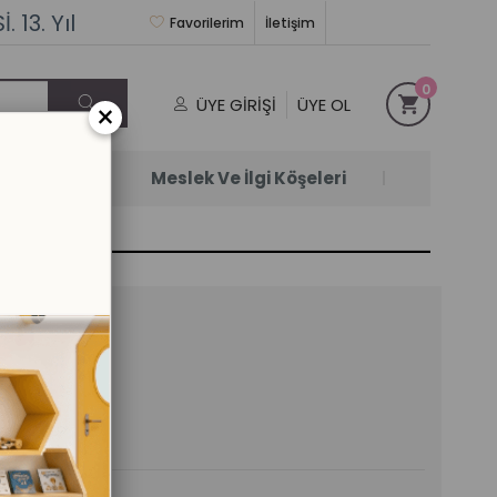
 13. Yıl
Favorilerim
İletişim
0
ÜYE GIRIŞI
ÜYE OL
×
Satanlar
Meslek Ve İlgi Köşeleri
Hayvanlar