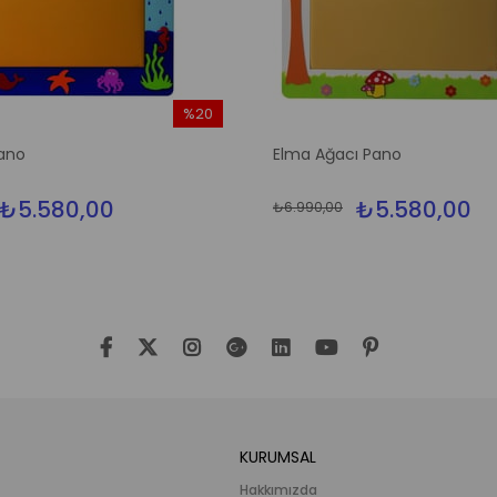
%20
İndirim
ano
Elma Ağacı Pano
%20İndirim
₺5.580,00
₺5.580,00
₺6.990,00
KURUMSAL
Hakkımızda