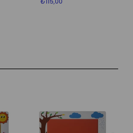
₺115,00