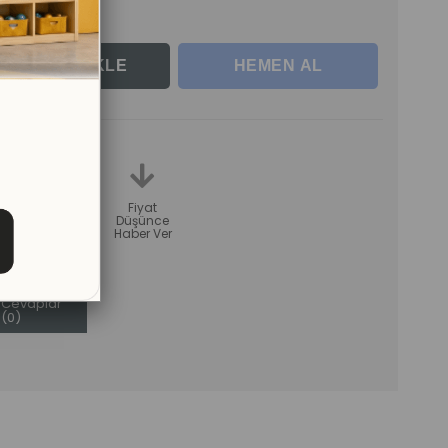
le
teme
Karşılaştır
Fiyat
Düşünce
Haber Ver
Sorular (0)
ve
Cevaplar
(0)