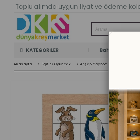
Toplu alımda uygun fiyat ve ödeme kolay
KATEGORİLER
Bahçe Oyun Oda
Anasayfa
>
Eğitici Oyuncak
>
Ahşap Yapboz Oyuncakları
>