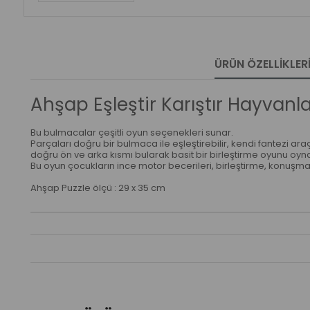
ÜRÜN ÖZELLIKLER
Ahşap Eşleştir Karıştır Hayvanla
Bu bulmacalar çeşitli oyun seçenekleri sunar.
Parçaları doğru bir bulmaca ile eşleştirebilir, kendi fantezi araç
doğru ön ve arka kısmı bularak basit bir birleştirme oyunu oynay
Bu oyun çocukların ince motor becerileri, birleştirme, konuşma g
Ahşap Puzzle ölçü : 29 x 35 cm