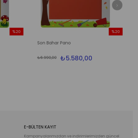
%20
%20
İndirim
İndirim
Son Bahar Pano
%20İndirim
%20İndirim
₺5.580,00
₺6.990,00
E-BÜLTEN KAYIT
Kampanyalarımızdan ve indirimlerimizden güncel