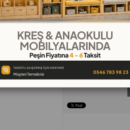
₺12,11
`den başlayan taksitler
Telefonla
Favorilere
İstek Lis
Sipariş
Ekle
Ekle
Tavsiye Et
Yorum Yaz