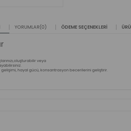
I
YORUMLAR
(0)
ÖDEME SEÇENEKLERI
ÜRÜ
r
larınızı,oluşturabilir veya
abilirsiniz.
elişimi, hayal gücü, konsantrasyon becerilerini geliştirir.