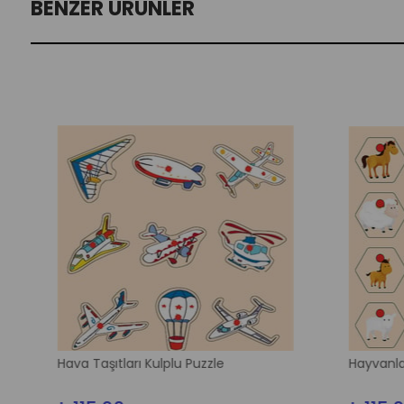
BENZER ÜRÜNLER
Hava Taşıtları Kulplu Puzzle
Hayvanlar V