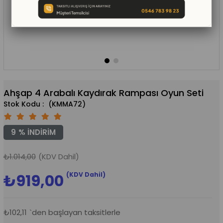
Ahşap 4 Arabalı Kaydırak Rampası Oyun Seti
(KMMA72)
9
%
İNDIRIM
₺1.014,00
(KDV Dahil)
(KDV Dahil)
₺919,00
₺102,11
`den başlayan taksitlerle