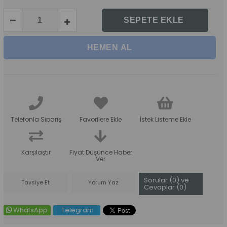
Telefonla Sipariş
Favorilere Ekle
İstek Listeme Ekle
Karşılaştır
Fiyat Düşünce Haber
Ver
Sorular (0) ve
Tavsiye Et
Yorum Yaz
Cevaplar (0)
WhatsApp
Telegram