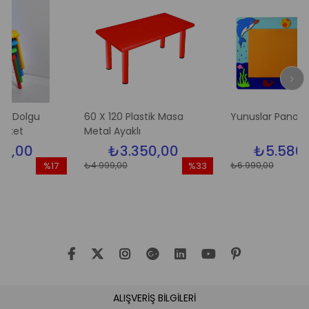
gu
60 X 120 Plastik Masa
Yunuslar Pano
Metal Ayaklı
₺3.350,00
₺5.580,00
₺4.999,00
₺6.990,00
%17
%33
%
İndirim
İndirim
İnd
%17İndirim
%33İndirim
%2
ALIŞVERİŞ BİLGİLERİ