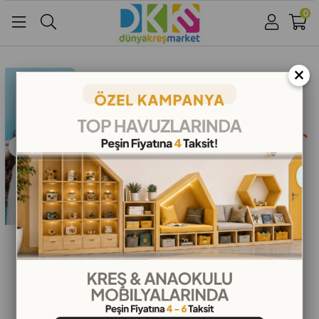
0
Üye Girişi
Üye Ol
Facebook İle Bağlan
×
Google İle Bağlan