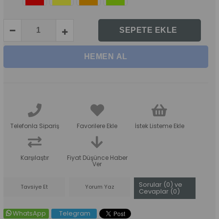
Telefonla Sipariş
Favorilere Ekle
İstek Listeme Ekle
Karşılaştır
Fiyat Düşünce Haber
Ver
Sorular (0) ve
Tavsiye Et
Yorum Yaz
Cevaplar (0)
WhatsApp
Telegram