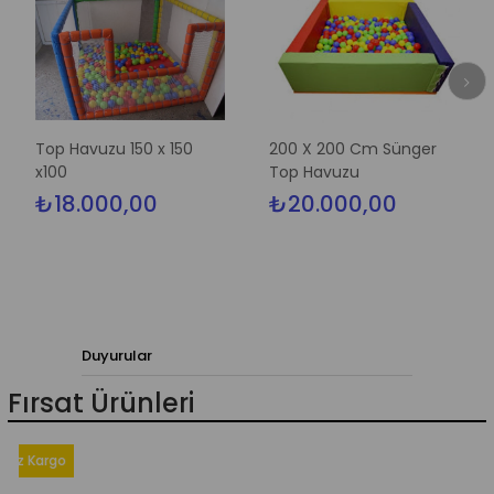
Top Havuzu 150 x 150
200 X 200 Cm Sünger
F
x100
Top Havuzu
X
₺18.000,00
₺20.000,00
Duyurular
Fırsat Ürünleri
Kargo