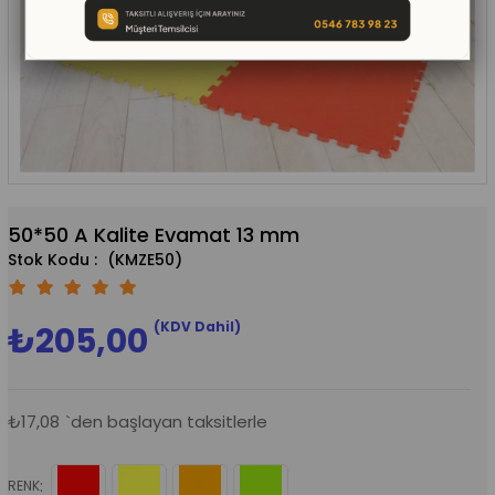
50*50 A Kalite Evamat 13 mm
(KMZE50)
(KDV Dahil)
₺205,00
₺17,08
`den başlayan taksitlerle
:
RENK