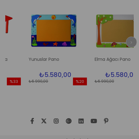
Yunuslar Pano
Elma Ağacı Pano
₺5.580,00
₺5.580,00
₺6.990,00
₺6.990,00
%33
%20
%2
ndirim
İndirim
İndir
33İndirim
%20İndirim
%20İn