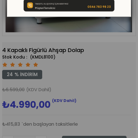
4 Kapaklı Figürlü Ahşap Dolap
(KMDL8100)
24
%
İNDIRIM
₺6.599,00
(KDV Dahil)
(KDV Dahil)
₺4.990,00
₺415,83
`den başlayan taksitlerle