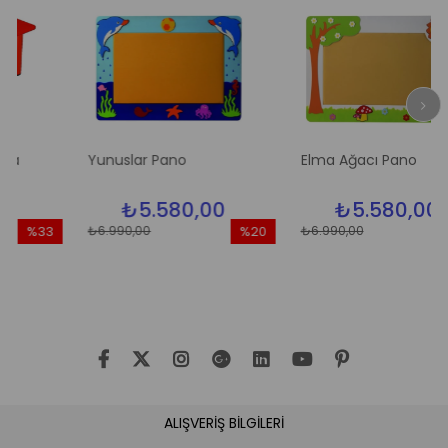
Yunuslar Pano
Elma Ağacı Pano
₺5.580,00
₺5.580,00
₺6.990,00
₺6.990,00
%33
%20
%20
dirim
İndirim
İndir
33İndirim
%20İndirim
%20İn
ALIŞVERİŞ BİLGİLERİ