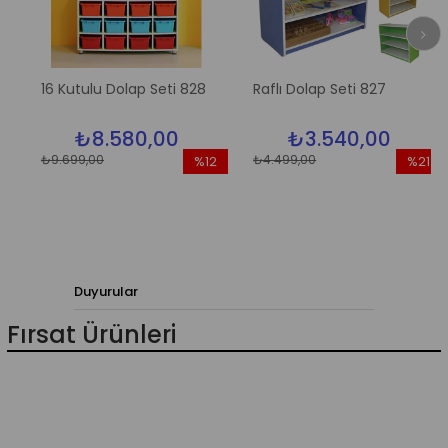
16 Kutulu Dolap Seti 828
Raflı Dolap Seti 827
₺8.580,00
₺3.540,00
₺9.699,00
₺4.499,00
%12
%21
im
İndirim
İndirim
dirim
%12İndirim
%21İndir
Duyurular
Fırsat Ürünleri