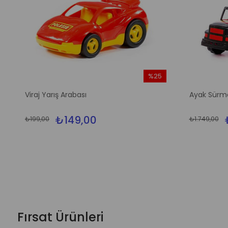
%25
m
İndirim
Viraj Yarış Arabası
Ayak Sürm
dirim
%25İndirim
₺149,00
₺199,00
₺1.749,00
Fırsat Ürünleri