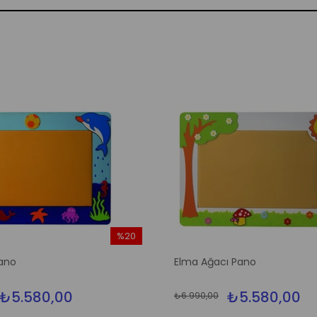
%20
İndirim
ano
Elma Ağacı Pano
%20İndirim
₺5.580,00
₺5.580,00
₺6.990,00