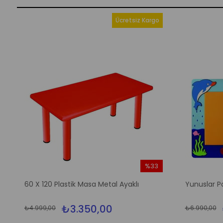
Ücretsiz Kargo
%33
m
İndirim
60 X 120 Plastik Masa Metal Ayaklı
Yunuslar P
irim
%33İndirim
₺3.350,00
₺4.999,00
₺6.990,00