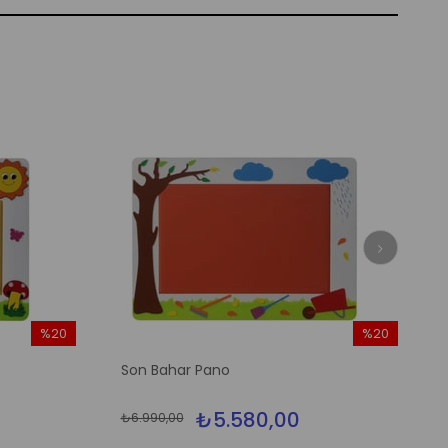
%20
%20
İndirim
İndirim
Son Bahar Pano
%20İndirim
%20İndirim
₺5.580,00
₺6.990,00