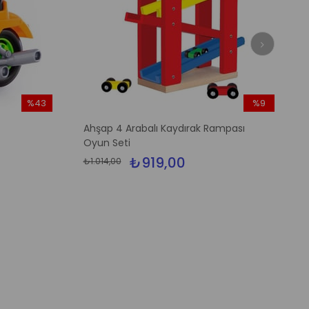
%43
%9
İndirim
İndirim
Ahşap 4 Arabalı Kaydırak Rampası
%43İndirim
%9İndirim
Oyun Seti
₺919,00
₺1.014,00