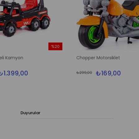
%20
İndirim
eli Kamyon
Chopper Motorsiklet
%20İndirim
₺1.399,00
₺169,00
₺299,00
Duyurular