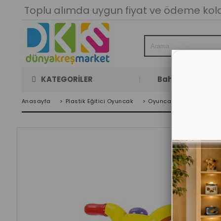
Toplu alımda uygun fiyat ve ödeme kolay
KATEGORİLER
Bahçe Oyun Oda
Anasayfa
>
Plastik Eğitici Oyuncak
>
Oyuncak Arabalar
>
3