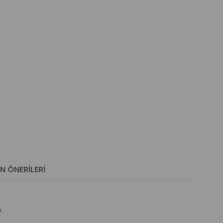
N ÖNERILERI
r.