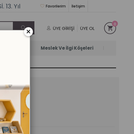
 13. Yıl
Favorilerim
İletişim
0
ÜYE GIRIŞI
ÜYE OL
×
Satanlar
Meslek Ve İlgi Köşeleri
il)