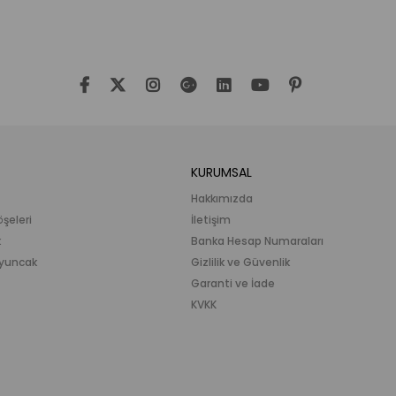
KURUMSAL
Hakkımızda
öşeleri
İletişim
k
Banka Hesap Numaraları
 Oyuncak
Gizlilik ve Güvenlik
Garanti ve İade
KVKK