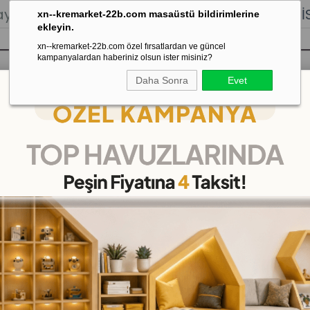
lığı.
Stoktan Gönderim.
% 100
İADE
GARANTİSİ.
xn--kremarket-22b.com masaüstü bildirimlerine
ekleyin.
xn--kremarket-22b.com özel fırsatlardan ve güncel
kampanyalardan haberiniz olsun ister misiniz?
Daha Sonra
Evet
sı
Kaydırak Salıncak Tahterevalli
Çok 
 Tekerlekli İlk Bisikletim
3 Tekerlekli İlk Bisikletim
(KMD7206)
(KDV Dah
₺1.645,00