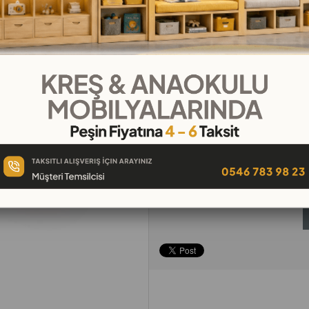
₺182,78
`den başlayan taksitl
Telefonla
Favorilere
İstek Lis
Sipariş
Ekle
Ekle
Tavsiye Et
Yorum Yaz