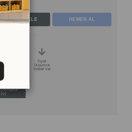
erle
teme
Karşılaştır
Fiyat
Düşünce
Haber Ver
Sorular (0)
ve
Cevaplar
(0)