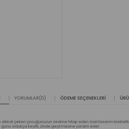
I
YORUMLAR
(0)
ÖDEME SEÇENEKLERI
ÜRÜ
i ile dikkat çeken çocuğunuzun zevkine hitap eden özel tasarım bisikletti
rek günü oldukça keyifli, zinde geçirmesine yardım eder.