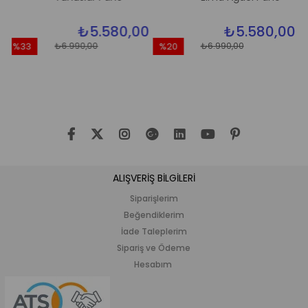
₺5.580,00
₺5.580,00
₺6.990,00
₺6.990,00
%33
%20
%20
dirim
İndirim
İndir
33İndirim
%20İndirim
%20İn
ALIŞVERİŞ BİLGİLERİ
Siparişlerim
Beğendiklerim
İade Taleplerim
Sipariş ve Ödeme
Hesabım