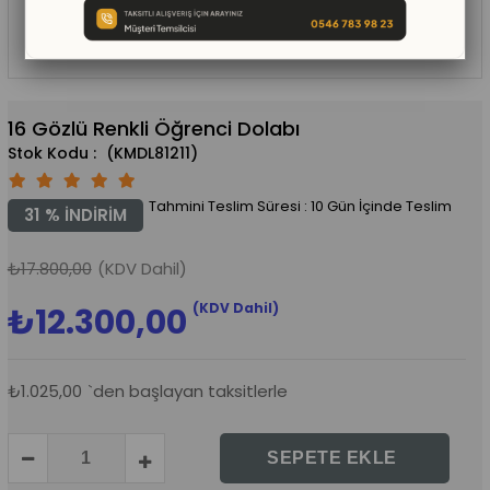
16 Gözlü Renkli Öğrenci Dolabı
(KMDL81211)
Tahmini Teslim Süresi
:
10 Gün İçinde Teslim
31
%
İNDIRIM
₺17.800,00
(KDV Dahil)
(KDV Dahil)
₺12.300,00
₺1.025,00
`den başlayan taksitlerle