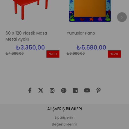
20 Plastik Masa
Yunuslar Pano
Elma Ağac
Ayaklı
3.350,00
₺5.580,00
₺5.
,00
₺6.990,00
₺6.990,00
%33
%20
İndirim
İndirim
%33İndirim
%20İndirim
ALIŞVERİŞ BİLGİLERİ
Siparişlerim
Beğendiklerim