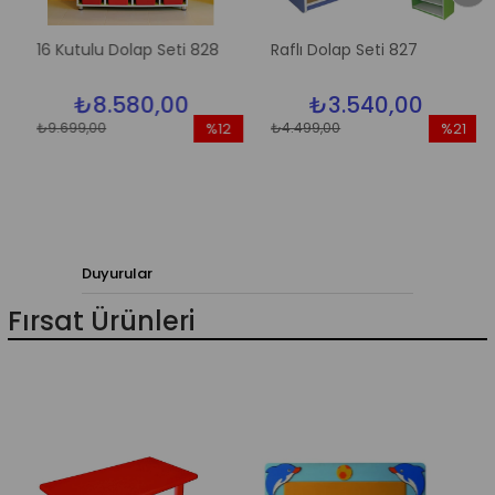
16 Kutulu Dolap Seti 828
Raflı Dolap Seti 827
₺8.580,00
₺3.540,00
₺9.699,00
₺4.499,00
%12
%21
İndirim
İndirim
rim
%12İndirim
%21İndirim
Duyurular
Fırsat Ürünleri