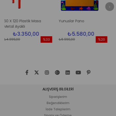
0 Plastik Masa
Yunuslar Pano
Elma Ağac
yaklı
3.350,00
₺5.580,00
₺5.
00
₺6.990,00
₺6.990,00
%33
%20
İndirim
İndirim
%33İndirim
%20İndirim
ALIŞVERİŞ BİLGİLERİ
Siparişlerim
Beğendiklerim
İade Taleplerim
Sipariş ve Ödeme