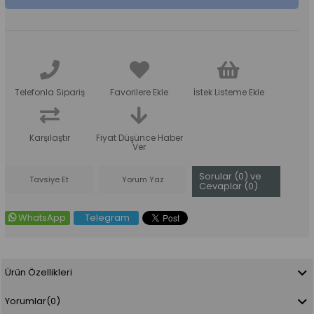
Telefonla Sipariş
Favorilere Ekle
İstek Listeme Ekle
Karşılaştır
Fiyat Düşünce Haber
Ver
Sorular (0) ve
Tavsiye Et
Yorum Yaz
Cevaplar (0)
WhatsApp
Telegram
Ürün Özellikleri
Yorumlar
(0)