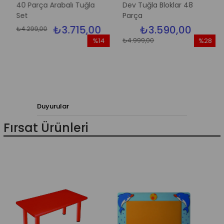
40 Parça Arabalı Tuğla
Dev Tuğla Bloklar 48
Set
Parça
₺3.715,00
₺3.590,00
₺4.299,00
₺4.999,00
%14
%28
İndirim
İndirim
rim
%14İndirim
%28İndirim
Duyurular
Fırsat Ürünleri