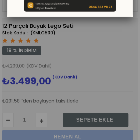
12 Parçalı Büyük Lego Seti
(KMLG500)
19
%
İNDIRIM
₺4.299,00
(KDV Dahil)
(KDV Dahil)
₺3.499,00
₺291,58
`den başlayan taksitlerle