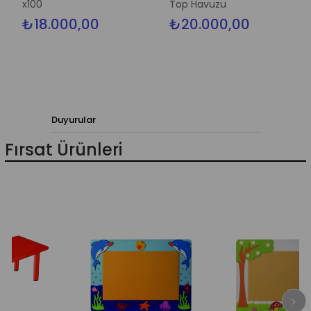
x100
Top Havuzu
X 
₺18.000,00
₺20.000,00
₺
Duyurular
Fırsat Ürünleri