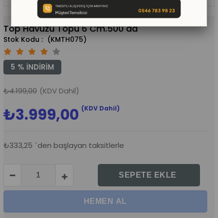
Top Havuzu Topu 6 Cm.500 ad
(KMTH075)
5
%
İNDIRIM
₺4.199,00
(KDV Dahil)
(KDV Dahil)
₺3.999,00
₺333,25
`den başlayan taksitlerle