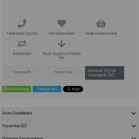
Telefonla Sipariş
Favorilere Ekle
İstek Listeme Ekle
Karşılaştır
Fiyat Düşünce Haber
Ver
Sorular (0) ve
Tavsiye Et
Yorum Yaz
Cevaplar (0)
WhatsApp
Telegram
Ürün Özellikleri
Yorumlar
(0)
Ödeme Seçenekleri