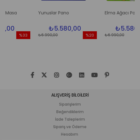
sa
Yunuslar Pano
Elma Ağacı Pano
0
₺5.580,00
₺5.580,00
₺6.990,00
₺6.990,00
%33
%20
İndirim
İndirim
İn
%33İndirim
%20İndirim
%2
ALIŞVERİŞ BİLGİLERİ
Siparişlerim
Beğendiklerim
İade Taleplerim
Sipariş ve Ödeme
Hesabım