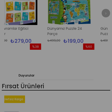
Eğitici
Dünyamız Puzzle 24
Güneş Sistemi Y
Parça
Puzzle
79,00
₺199,00
₺199
₺499,00
₺499,00
%38
%60
İndirim
İndirim
%38İndirim
%60İndirim
Duyurular
Fırsat Ürünleri
iz Kargo