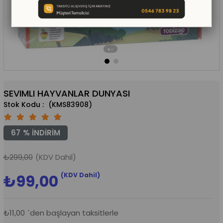
SEVIMLI HAYVANLAR DUNYASI
(KMS83908)
67
%
İNDIRIM
₺299,00
(KDV Dahil)
(KDV Dahil)
₺99,00
₺11,00
`den başlayan taksitlerle