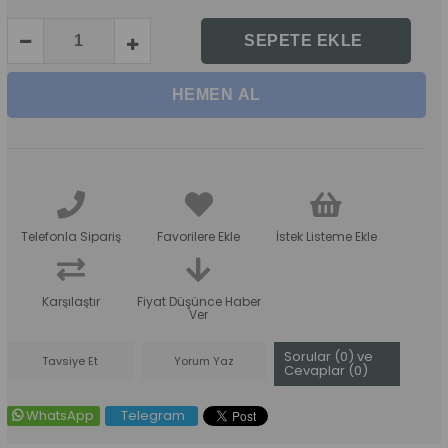
Telefonla Sipariş
Favorilere Ekle
İstek Listeme Ekle
Karşılaştır
Fiyat Düşünce Haber
Ver
Sorular (0) ve
Tavsiye Et
Yorum Yaz
Cevaplar (0)
WhatsApp
Telegram