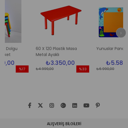
gu
60 X 120 Plastik Masa
Yunuslar Pano
Metal Ayaklı
0
₺3.350,00
₺5.580,00
₺4.999,00
₺6.990,00
%17
%33
İndirim
İndirim
İn
%17İndirim
%33İndirim
%2
ALIŞVERİŞ BİLGİLERİ