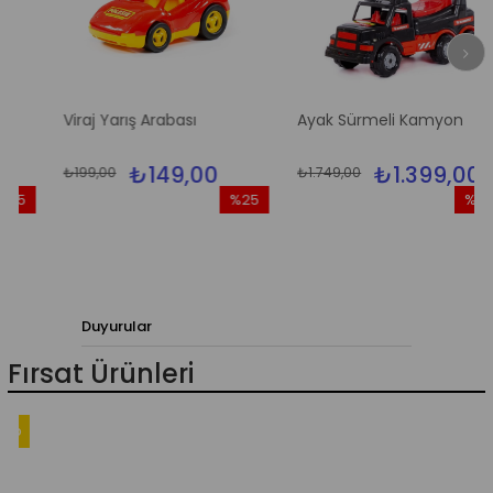
Viraj Yarış Arabası
Ayak Sürmeli Kamyon
₺149,00
₺1.399,00
₺199,00
₺1.749,00
5
%25
%20
rim
İndirim
İndirim
ndirim
%25İndirim
%20İndi
Duyurular
Fırsat Ürünleri
go