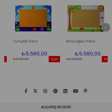
Yunuslar Pano
Elma Ağacı Pano
₺5.580,00
₺5.580,00
₺6.990,00
₺6.990,00
3
%20
%20
rim
İndirim
İndirim
ndirim
%20İndirim
%20İndi
ALIŞVERİŞ BİLGİLERİ