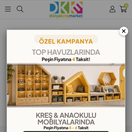
0
Üye Girişi
Üye Ol
Facebook İle Bağlan
×
Google İle Bağlan
ALIŞVERİŞ BİLGİLERİ