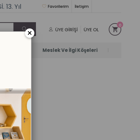
 13. Yıl
Favorilerim
İletişim
0
ÜYE GIRIŞI
ÜYE OL
×
Satanlar
Meslek Ve İlgi Köşeleri