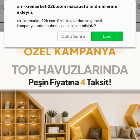
lığı.
Stoktan Gönderim.
% 100
İADE
GARANTİSİ.
xn--kremarket-22b.com masaüstü bildirimlerine
ekleyin.
xn--kremarket-22b.com özel fırsatlardan ve güncel
kampanyalardan haberiniz olsun ister misiniz?
Daha Sonra
Evet
sı
Kaydırak Salıncak Tahterevalli
Çok 