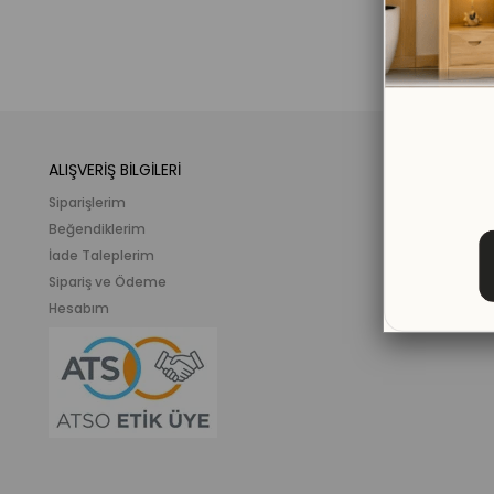
ALIŞVERİŞ BİLGİLERİ
KATEGORİLER
Siparişlerim
Mobilya
Beğendiklerim
Meslek ve İlgi K
İade Taleplerim
Ahşap Oyunca
Sipariş ve Ödeme
Eğitici Plastik
Hesabım