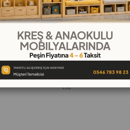
KURUMSAL
Hakkımızda
öşeleri
İletişim
k
Banka Hesap Numaraları
 Oyuncak
Gizlilik ve Güvenlik
Garanti ve İade
KVKK