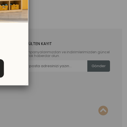
E-BÜLTEN KAYIT
Kampanyalarımızdan ve indirimlerimizden güncel
olarak haberdar olun.
Gönder