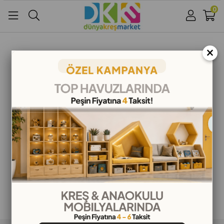
0
Üye Girişi
Üye Ol
Facebook İle Bağlan
×
Google İle Bağlan