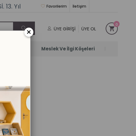
 13. Yıl
Favorilerim
İletişim
0
ÜYE GIRIŞI
ÜYE OL
×
Satanlar
Meslek Ve İlgi Köşeleri