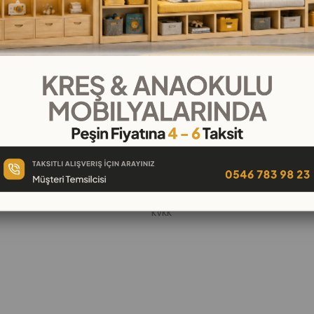
KURUMSAL
Hakkımızda
öşeleri
İletişim
k
Banka Hesap Numaraları
 Oyuncak
Gizlilik ve Güvenlik
Garanti ve İade
KVKK