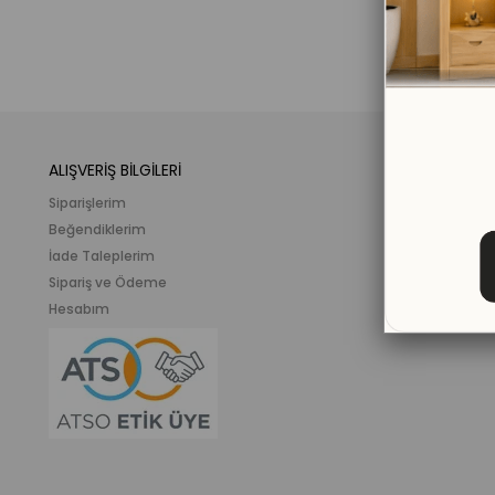
ALIŞVERİŞ BİLGİLERİ
KATEGORİLER
Siparişlerim
Mobilya
Beğendiklerim
Meslek ve İlgi K
İade Taleplerim
Ahşap Oyunca
Sipariş ve Ödeme
Eğitici Plastik
Hesabım