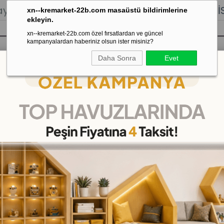
lığı.
Stoktan Gönderim.
% 100
İADE
GARANTİSİ.
xn--kremarket-22b.com masaüstü bildirimlerine
ekleyin.
xn--kremarket-22b.com özel fırsatlardan ve güncel
kampanyalardan haberiniz olsun ister misiniz?
Daha Sonra
Evet
sı
Kaydırak Salıncak Tahterevalli
Çok 