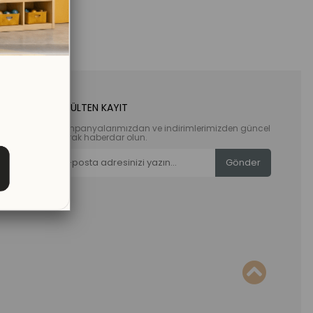
E-BÜLTEN KAYIT
Kampanyalarımızdan ve indirimlerimizden güncel
olarak haberdar olun.
Gönder