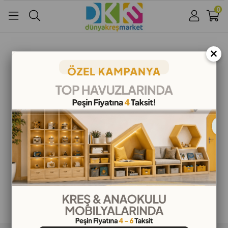
0
Üye Girişi
Üye Ol
Facebook İle Bağlan
×
Google İle Bağlan