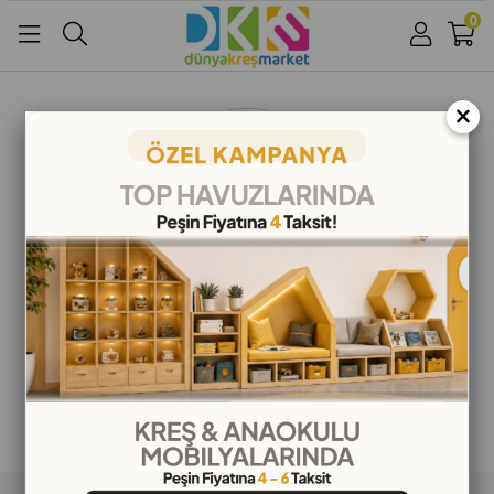
0
Üye Girişi
Üye Ol
Facebook İle Bağlan
×
Google İle Bağlan
ALIŞVERİŞ BİLGİLERİ