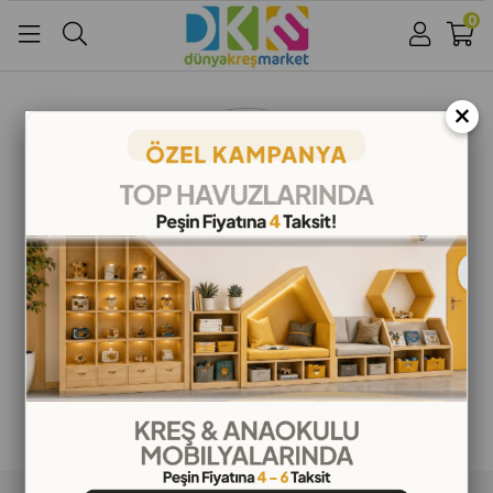
0
Üye Girişi
Üye Ol
Facebook İle Bağlan
×
Google İle Bağlan
ALIŞVERİŞ BİLGİLERİ