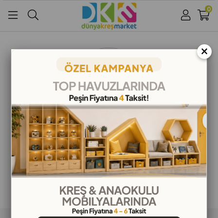
0
Üye Girişi
Üye Ol
Facebook İle Bağlan
×
Google İle Bağlan
ALIŞVERİŞ BİLGİLERİ