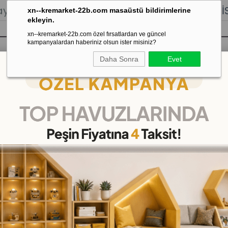
lığı.
Stoktan Gönderim.
% 100
İADE
GARANTİSİ.
xn--kremarket-22b.com masaüstü bildirimlerine
ekleyin.
xn--kremarket-22b.com özel fırsatlardan ve güncel
kampanyalardan haberiniz olsun ister misiniz?
Daha Sonra
Evet
sı
Kaydırak Salıncak Tahterevalli
Çok 