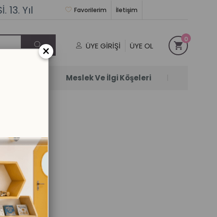
 13. Yıl
Favorilerim
İletişim
0
ÜYE GIRIŞI
ÜYE OL
×
Satanlar
Meslek Ve İlgi Köşeleri