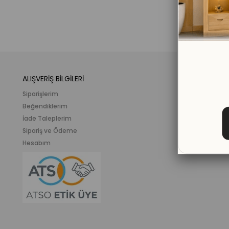
ALIŞVERİŞ BİLGİLERİ
KATEGORİLER
Siparişlerim
Mobilya
Beğendiklerim
Meslek ve İlgi K
İade Taleplerim
Ahşap Oyunca
Sipariş ve Ödeme
Eğitici Plastik
Hesabım