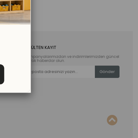
E-BÜLTEN KAYIT
Kampanyalarımızdan ve indirimlerimizden güncel
olarak haberdar olun.
Gönder