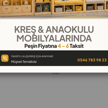
KURUMSAL
Hakkımızda
öşeleri
İletişim
k
Banka Hesap Numaraları
 Oyuncak
Gizlilik ve Güvenlik
Garanti ve İade
KVKK