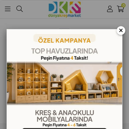
0
Üye Girişi
Üye Ol
Facebook İle Bağlan
×
Google İle Bağlan
ALIŞVERİŞ BİLGİLERİ