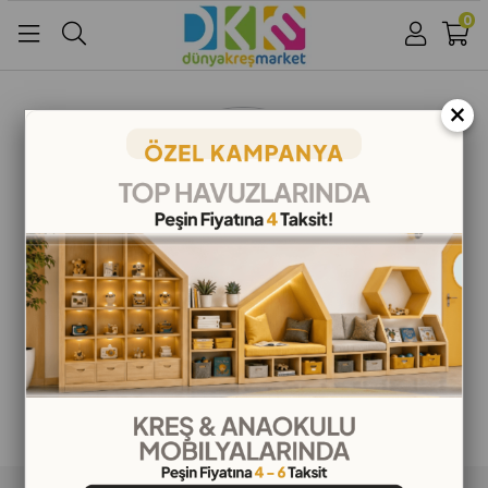
0
Üye Girişi
Üye Ol
Facebook İle Bağlan
×
Google İle Bağlan
ALIŞVERİŞ BİLGİLERİ