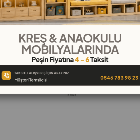
KURUMSAL
Hakkımızda
öşeleri
İletişim
k
Banka Hesap Numaraları
 Oyuncak
Gizlilik ve Güvenlik
Garanti ve İade
KVKK