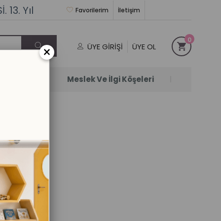
 13. Yıl
Favorilerim
İletişim
0
ÜYE GIRIŞI
ÜYE OL
×
Satanlar
Meslek Ve İlgi Köşeleri