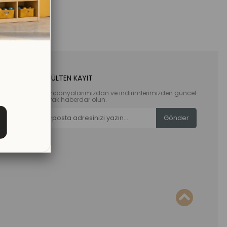
E-BÜLTEN KAYIT
Kampanyalarımızdan ve indirimlerimizden güncel
olarak haberdar olun.
Gönder