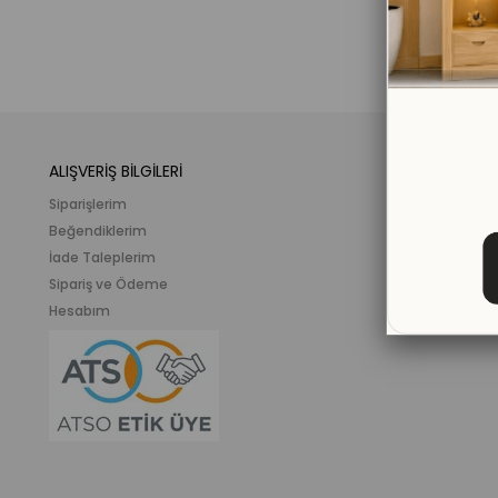
ALIŞVERİŞ BİLGİLERİ
KATEGORİLER
Siparişlerim
Mobilya
Beğendiklerim
Meslek ve İlgi K
İade Taleplerim
Ahşap Oyunca
Sipariş ve Ödeme
Eğitici Plastik
Hesabım