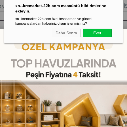
lığı.
Stoktan Gönderim.
% 100
İADE
GARANTİSİ.
xn--kremarket-22b.com masaüstü bildirimlerine
ekleyin.
xn--kremarket-22b.com özel fırsatlardan ve güncel
kampanyalardan haberiniz olsun ister misiniz?
Daha Sonra
Evet
sı
Kaydırak Salıncak Tahterevalli
Çok 