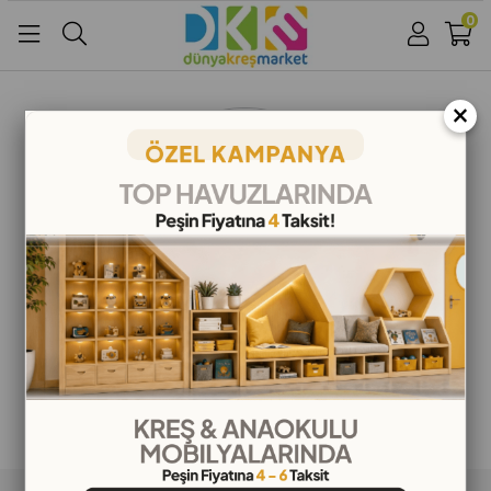
0
Üye Girişi
Üye Ol
Facebook İle Bağlan
×
Google İle Bağlan
ALIŞVERİŞ BİLGİLERİ