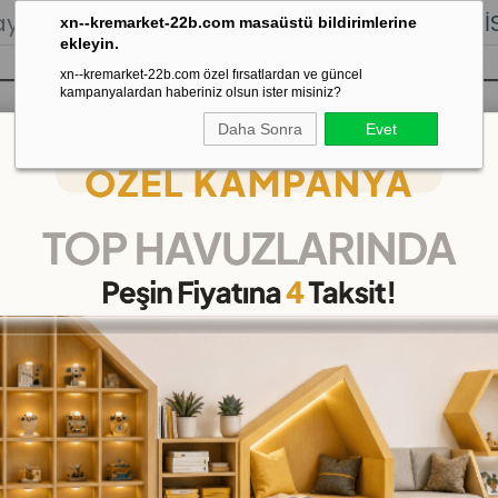
lığı.
Stoktan Gönderim.
% 100
İADE
GARANTİSİ.
xn--kremarket-22b.com masaüstü bildirimlerine
ekleyin.
xn--kremarket-22b.com özel fırsatlardan ve güncel
kampanyalardan haberiniz olsun ister misiniz?
Daha Sonra
Evet
sı
Kaydırak Salıncak Tahterevalli
Çok 