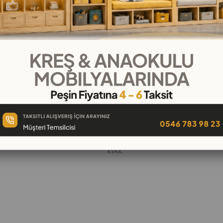
KURUMSAL
Hakkımızda
öşeleri
İletişim
k
Banka Hesap Numaraları
 Oyuncak
Gizlilik ve Güvenlik
Garanti ve İade
KVKK