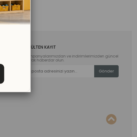
E-BÜLTEN KAYIT
Kampanyalarımızdan ve indirimlerimizden güncel
olarak haberdar olun.
Gönder