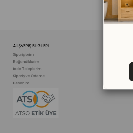
ALIŞVERİŞ BİLGİLERİ
KATEGORİLER
Siparişlerim
Mobilya
Beğendiklerim
Meslek ve İlgi K
İade Taleplerim
Ahşap Oyunca
Sipariş ve Ödeme
Eğitici Plastik
Hesabım