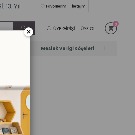
 13. Yıl
Favorilerim
İletişim
0
ÜYE GIRIŞI
ÜYE OL
×
Satanlar
Meslek Ve İlgi Köşeleri