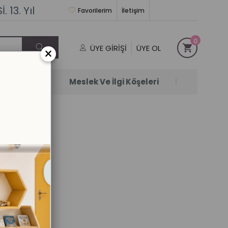
 13. Yıl
Favorilerim
İletişim
0
ÜYE GIRIŞI
ÜYE OL
×
Satanlar
Meslek Ve İlgi Köşeleri