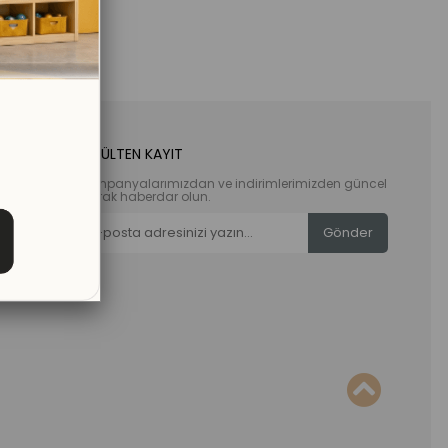
E-BÜLTEN KAYIT
Kampanyalarımızdan ve indirimlerimizden güncel
olarak haberdar olun.
Gönder