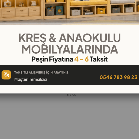
KURUMSAL
Hakkımızda
öşeleri
İletişim
k
Banka Hesap Numaraları
 Oyuncak
Gizlilik ve Güvenlik
Garanti ve İade
KVKK