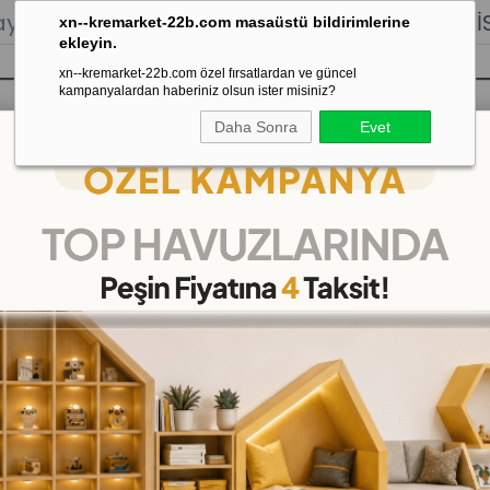
lığı.
Stoktan Gönderim.
% 100
İADE
GARANTİSİ.
xn--kremarket-22b.com masaüstü bildirimlerine
ekleyin.
xn--kremarket-22b.com özel fırsatlardan ve güncel
kampanyalardan haberiniz olsun ister misiniz?
Daha Sonra
Evet
sı
Kaydırak Salıncak Tahterevalli
Çok 