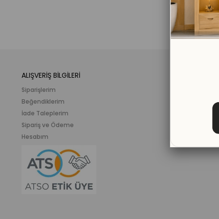
ALIŞVERİŞ BİLGİLERİ
KATEGORİLER
Siparişlerim
Mobilya
Beğendiklerim
Meslek ve İlgi K
İade Taleplerim
Ahşap Oyunca
Sipariş ve Ödeme
Eğitici Plastik
Hesabım