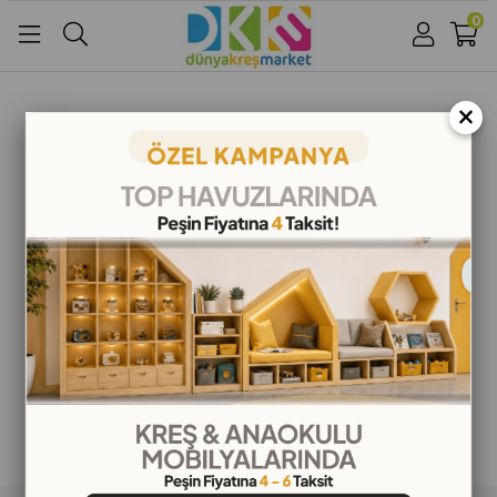
0
Üye Girişi
Üye Ol
Facebook İle Bağlan
×
Google İle Bağlan