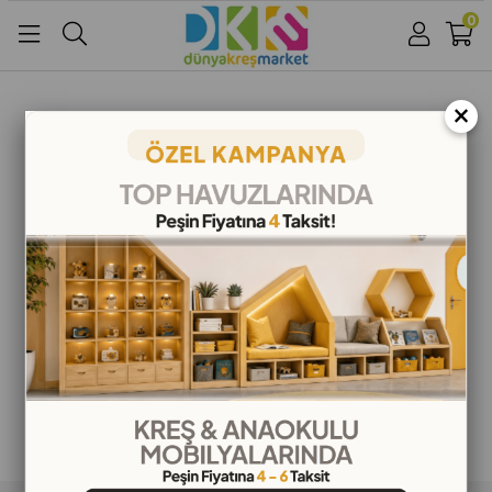
0
Üye Girişi
Üye Ol
Facebook İle Bağlan
×
Google İle Bağlan