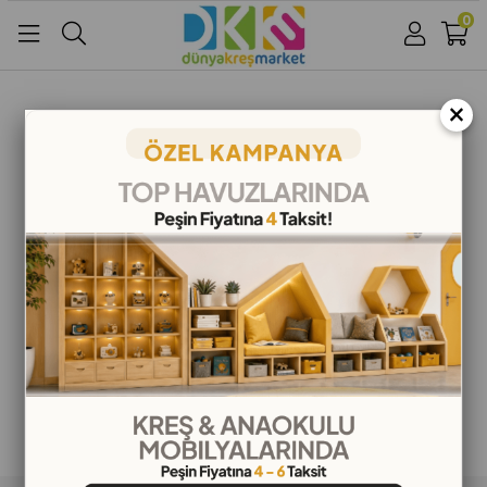
0
Üye Girişi
Üye Ol
Facebook İle Bağlan
×
Google İle Bağlan