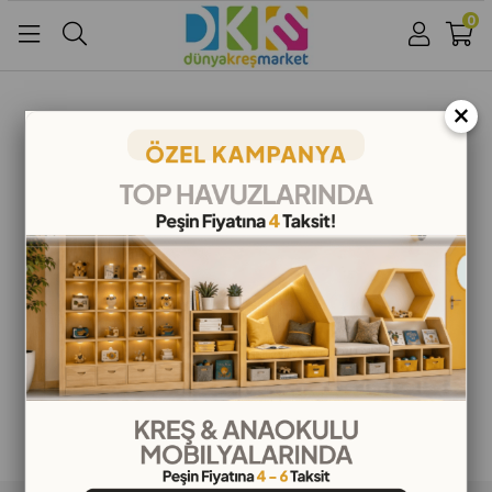
0
Üye Girişi
Üye Ol
Facebook İle Bağlan
×
Google İle Bağlan